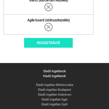
Gantt (időtartam kezelés)
Agile board (státuszkezelés)
REGISZTRÁCIÓ
Eladó ingatlanok
Kiadó ingatlanok
Eladó ingatlan Békéscsaba
Eladó ingatlan Budapest
Eladó ingatlan Debrecen
Eladó ingatlan Eger
Eladó ingatlan Győr